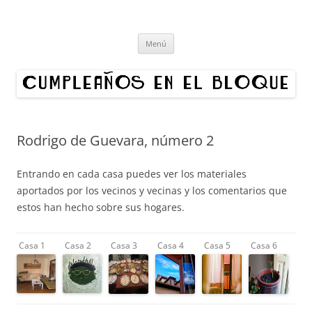
Cumpleaños en el bloque
Proyecto cultural de innovación vecinal y recuperación digital.
Saltar
Organizamos exposiciones en bloques de Madrid. ¿Quieres hacer un
Menú
al
contenido
cumpleaños en tu edificio?
Rodrigo de Guevara, número 2
Entrando en cada casa puedes ver los materiales
aportados por los vecinos y vecinas y los comentarios que
estos han hecho sobre sus hogares.
Casa 1
Casa 2
Casa 3
Casa 4
Casa 5
Casa 6