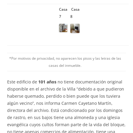
Casa
Cafweffwfwewefwsa
Casa
Casa
Casa
8
9
7
8
1
12fefweffwfwefefwfwefwe
a 10
1
*Por motivos de privacidad, no aparecen los pisos y las letras de las
casas del inmueble.
Este edificio de
101 años
no tiene documentación original
disponible en el archivo de la Villa “debido a que pudieron
haberse quemado, perdido o bien puede que los tuviera
algún vecino”, nos informa Carmen Cayetano Martín,
directora del archivo. Está condicionado por los domingos
de rastro, en sus bajos tiene una almoneda y una iglesia
evangélica cuyos cultos forman parte de la vida del bloque,
no tiene apenas comercios de alimentación, tiene una