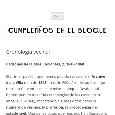
Cumpleaños en el bloque
Proyecto cultural de innovación vecinal y recuperación digital.
Saltar
Organizamos exposiciones en bloques de Madrid. ¿Quieres hacer un
Menú
al
contenido
cumpleaños en tu edificio?
Cronología vecinal
Padrones de la calle Cervantes, 2.
1848-1868
El primer padrón que hemos podido rescatar del
Archivo
de la Villa
data de
1848
, más de 200 años después de que
muriera Cervantes en este mismo bloque. Desde aquí,
hemos podido trazar las cronologías de las casas en 20
años (1848-1968), rescatando algunos datos como el
número de vecinos
, la
profesión,
la
procedencia
y el
estado civil
. Una de las cosas que más nos han llamado la