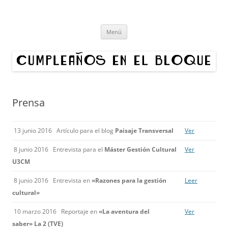
Cumpleaños en el bloque
Proyecto cultural de innovación vecinal y recuperación digital.
Saltar
Organizamos exposiciones en bloques de Madrid. ¿Quieres hacer un
Menú
al
contenido
cumpleaños en tu edificio?
Prensa
13 junio 2016 Artículo para el blog
Paisaje Transversal
Ver
8 junio 2016 Entrevista para el
Máster Gestión Cultural
Ver
U3CM
8 junio 2016 Entrevista en
«Razones para la gestión
Leer
cultural»
10 marzo 2016 Reportaje en
«La aventura del
Ver
saber
»
La 2 (TVE)