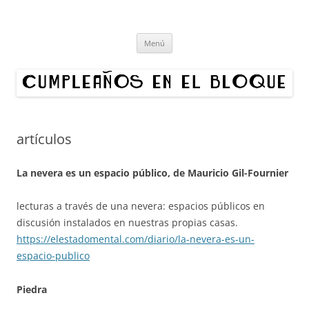
Cumpleaños en el bloque
Proyecto cultural de innovación vecinal y recuperación digital.
Saltar
Organizamos exposiciones en bloques de Madrid. ¿Quieres hacer un
Menú
al
contenido
cumpleaños en tu edificio?
artículos
La nevera es un espacio público, de Mauricio Gil-Fournier
lecturas a través de una nevera: espacios públicos en
discusión instalados en nuestras propias casas.
https://elestadomental.com/diario/la-nevera-es-un-
espacio-publico
Piedra