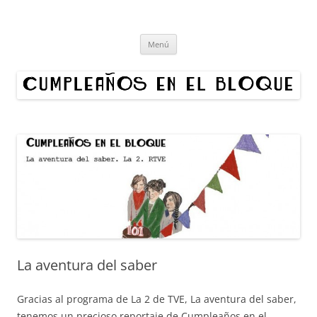
Cumpleaños en el bloque
Proyecto cultural de innovación vecinal y recuperación digital.
Saltar
Organizamos exposiciones en bloques de Madrid. ¿Quieres hacer un
Menú
al
contenido
cumpleaños en tu edificio?
La aventura del saber
Gracias al programa de La 2 de TVE, La aventura del saber,
tenemos un precioso reportaje de Cumpleaños en el