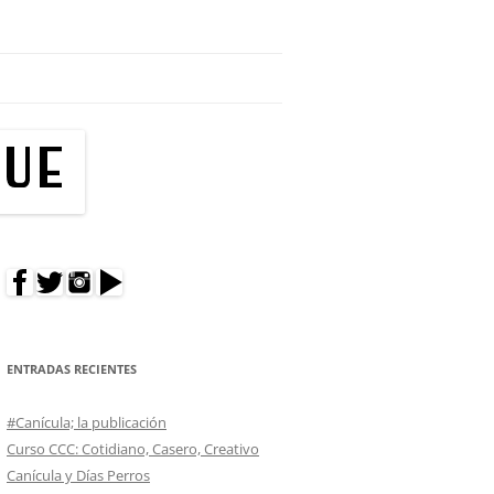
res hacer un cumpleaños en tu edificio?
ENTRADAS RECIENTES
#Canícula; la publicación
Curso CCC: Cotidiano, Casero, Creativo
Canícula y Días Perros