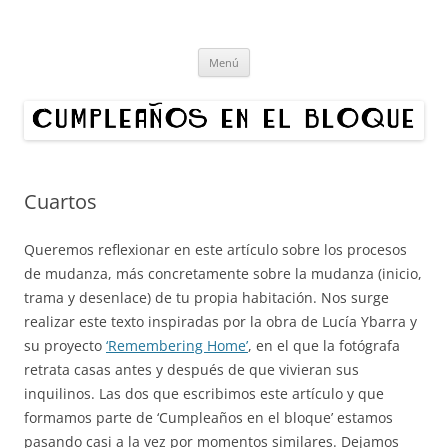
Cumpleaños en el bloque
Proyecto cultural de innovación vecinal y recuperación digital.
Saltar
Organizamos exposiciones en bloques de Madrid. ¿Quieres hacer un
Menú
al
contenido
cumpleaños en tu edificio?
Cuartos
Queremos reflexionar en este artículo sobre los procesos
de mudanza, más concretamente sobre la mudanza (inicio,
trama y desenlace) de tu propia habitación. Nos surge
realizar este texto inspiradas por la obra de Lucía Ybarra y
su proyecto
‘Remembering Home’
, en el que la fotógrafa
retrata casas antes y después de que vivieran sus
inquilinos. Las dos que escribimos este artículo y que
formamos parte de ‘Cumpleaños en el bloque’ estamos
pasando casi a la vez por momentos similares. Dejamos