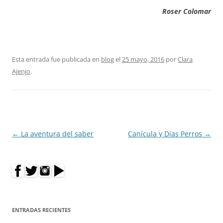
Roser Colomar
Esta entrada fue publicada en
blog
el
25 mayo, 2016
por
Clara
Ajenjo
.
Navegación
←
La aventura del saber
Canícula y Días Perros
→
de
entradas
ENTRADAS RECIENTES