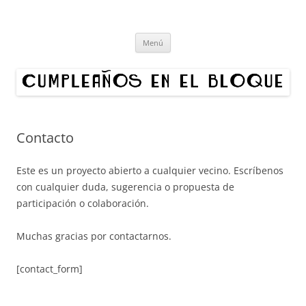
Cumpleaños en el bloque
Proyecto cultural de innovación vecinal y recuperación digital.
Saltar
Organizamos exposiciones en bloques de Madrid. ¿Quieres hacer un
Menú
al
contenido
cumpleaños en tu edificio?
Contacto
Este es un proyecto abierto a cualquier vecino. Escríbenos
con cualquier duda, sugerencia o propuesta de
participación o colaboración.
Muchas gracias por contactarnos.
[contact_form]