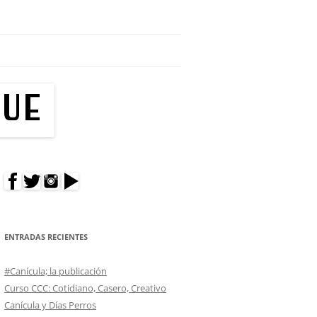
res hacer un cumpleaños en tu edificio?
ENTRADAS RECIENTES
#Canícula; la publicación
Curso CCC: Cotidiano, Casero, Creativo
Canícula y Días Perros