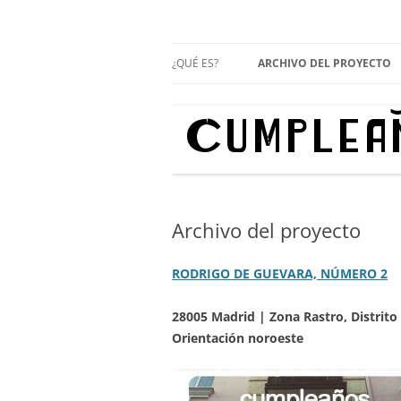
Proyecto cultural de innovación vecinal y 
Cumpleaños en el b
¿QUÉ ES?
ARCHIVO DEL PROYECTO
RODRIGO DE GUEVARA, 2
CERVANTES, 2
Archivo del proyecto
RODRIGO DE GUEVARA, NÚMERO 2
28005 Madrid | Zona Rastro, Distrito
Orientación noroeste