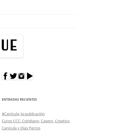
res hacer un cumpleaños en tu edificio?
ENTRADAS RECIENTES
#Canícula; la publicación
Curso CCC: Cotidiano, Casero, Creativo
Canícula y Días Perros