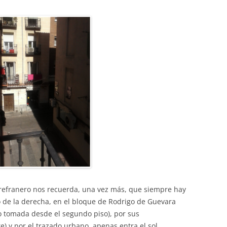
 refranero nos recuerda, una vez más, que siempre hay
o de la derecha, en el bloque de Rodrigo de Guevara
o tomada desde el segundo piso), por sus
te) y por el trazado urbano, apenas entra el sol