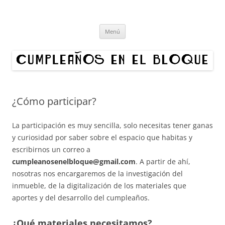
Cumpleaños en el bloque
Proyecto cultural de innovación vecinal y recuperación digital.
Saltar
Organizamos exposiciones en bloques de Madrid. ¿Quieres hacer un
Menú
al
contenido
cumpleaños en tu edificio?
¿Cómo participar?
La participación es muy sencilla, solo necesitas tener ganas
y curiosidad por saber sobre el espacio que habitas y
escribirnos un correo a
cumpleanosenelbloque@gmail.com
. A partir de ahí,
nosotras nos encargaremos de la investigación del
inmueble, de la digitalización de los materiales que
aportes y del desarrollo del cumpleaños.
¿Qué materiales necesitamos?